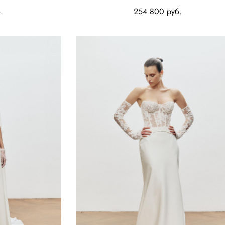
.
254 800 pуб.