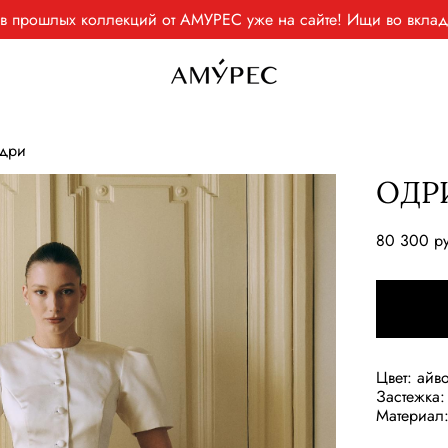
ев прошлых коллекций от АМУРЕС уже на сайте! Ищи во вк
дри
ОДР
80 300 p
Цвет: айв
Застежка:
Материал