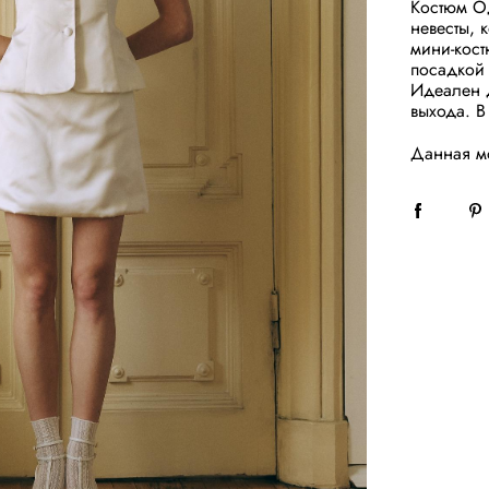
Костюм О
невесты, 
мини-кост
посадкой 
Идеален д
выхода. В
Данная мо