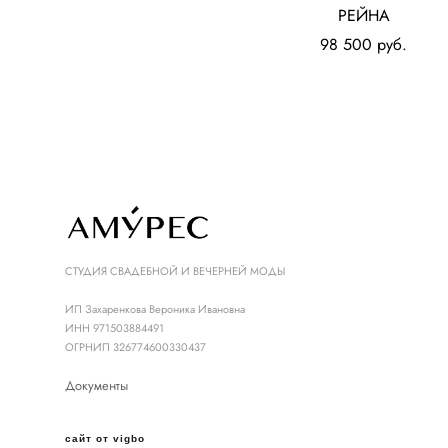
РЕЙНА
98 500 pуб.
СТУДИЯ СВАДЕБНОЙ И ВЕЧЕРНЕЙ МОДЫ
ИП Захаренкова Вероника Ивановна
ИНН 971503884491
ОГРНИП 326774600330437
Документы
сайт от vigbo