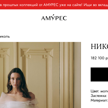
ев прошлых коллекций от АМУРЕС уже на сайте! Ищи во вк
иколь
НИК
182 100 p
Цвет: мо
Застежка:
Материал: