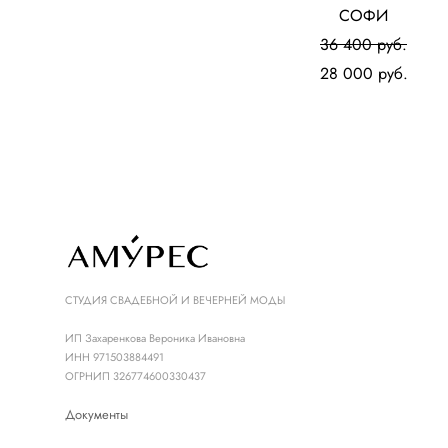
СОФИ
36 400 pуб.
28 000 pуб.
СТУДИЯ СВАДЕБНОЙ И ВЕЧЕРНЕЙ МОДЫ
ИП Захаренкова Вероника Ивановна
ИНН 971503884491
ОГРНИП 326774600330437
Документы