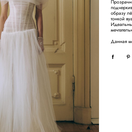
Прозрачн
подчеркив
образу лё
тонкой ву
Идеальный
мечтатель
Данная мо